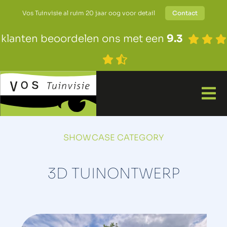
Vos Tuinvisie al ruim 20 jaar oog voor detail
Contact
klanten beoordelen ons met een
9.3
SHOWCASE CATEGORY
3D TUINONTWERP