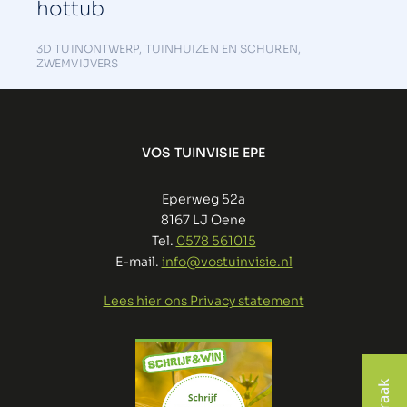
hottub
3D TUINONTWERP
,
TUINHUIZEN EN SCHUREN
,
ZWEMVIJVERS
VOS TUINVISIE EPE
Eperweg 52a
8167 LJ Oene
Tel.
0578 561015
E-mail.
info@vostuinvisie.nl
Lees hier ons Privacy statement