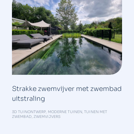
Strakke zwemvijver met zwembad
uitstraling
3D TUINONTWERP
,
MODERNE TUINEN
,
TUINEN MET
ZWEMBAD
,
ZWEMVIJVERS