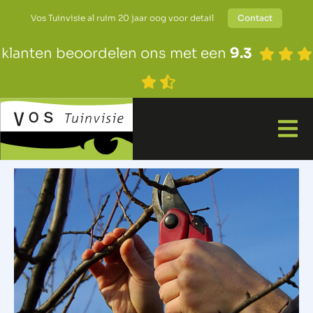
Vos Tuinvisie al ruim 20 jaar oog voor detail
Contact
klanten beoordelen ons met een
9.3