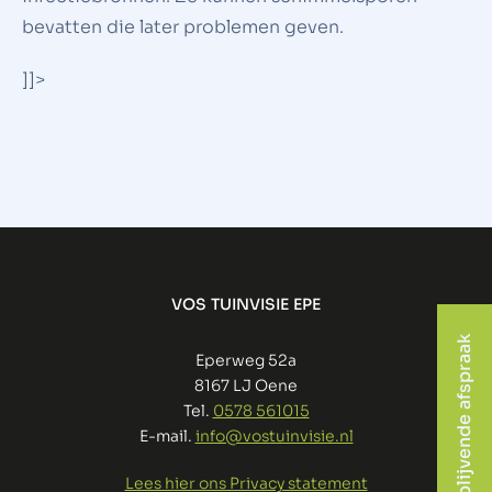
bevatten die later problemen geven.
]]>
VOS TUINVISIE EPE
vrijblijvende afspraak
Eperweg 52a
8167 LJ Oene
Tel.
0578 561015
E-mail.
info@vostuinvisie.nl
Lees hier ons Privacy statement