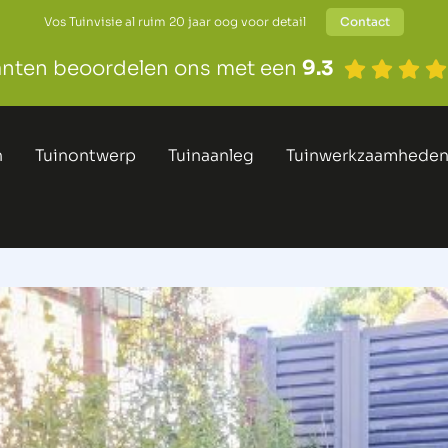
Vos Tuinvisie al ruim 20 jaar oog voor detail
Contact
anten beoordelen ons met een
9.3
n
Tuinontwerp
Tuinaanleg
Tuinwerkzaamhede