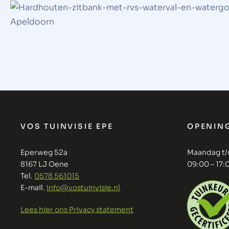
VOS TUINVISIE EPE
OPENIN
Eperweg 52a
Maandag t/
8167 LJ Oene
09:00 – 17:
Tel.
0578 561015
E-mail.
info@vostuinvisie.nl
Lees hier ons Privacy statement