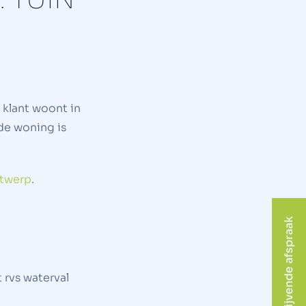
 klant woont in
 de woning is
ntwerp
.
vrijblijvende afspraak