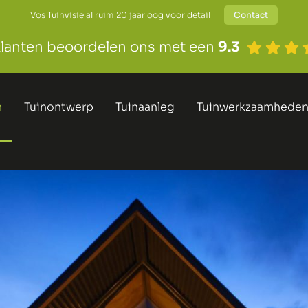
Vos Tuinvisie al ruim 20 jaar oog voor detail
Contact
klanten beoordelen ons met een
9.3
n
Tuinontwerp
Tuinaanleg
Tuinwerkzaamhede