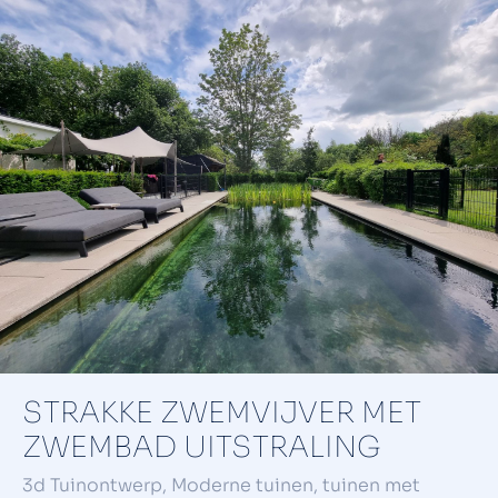
STRAKKE ZWEMVIJVER MET
ZWEMBAD UITSTRALING
3d Tuinontwerp
,
Moderne tuinen
,
tuinen met