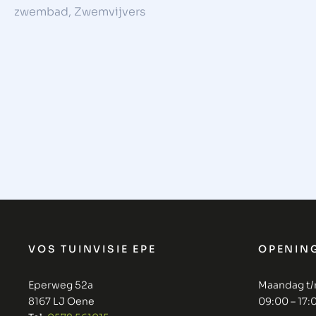
zwembad
,
Zwemvijvers
VOS TUINVISIE EPE
OPENIN
Eperweg 52a
Maandag t/
8167 LJ Oene
09:00 – 17: