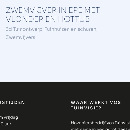
ZWEMVIJVER IN EPE MET
VLONDER EN HOTTUB
3d Tuinontwerp
,
Tuinhuizen en schuren
,
Zwemvijvers
GSTIJDEN
WAAR WERKT VOS
TUINVISIE?
m vrijdag
Hoveniersbedrijf Vos Tuinvis
00 uur
met name in een groot deel 