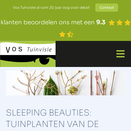
Vos Tuinvisie al ruim 20 jaar oog voor detail
Contact
klanten beoordelen ons met een
9.3
SLEEPING BEAUTIES:
TUINPLANTEN VAN DE