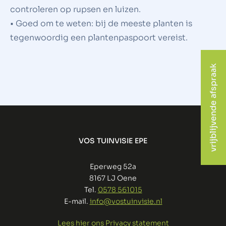
controleren op rupsen en luizen.
• Goed om te weten: bij de meeste planten is
tegenwoordig een plantenpaspoort vereist.
vrijblijvende afspraak
VOS TUINVISIE EPE
Eperweg 52a
8167 LJ Oene
Tel.
0578 561015
E-mail.
info@vostuinvisie.nl
Lees hier ons Privacy statement