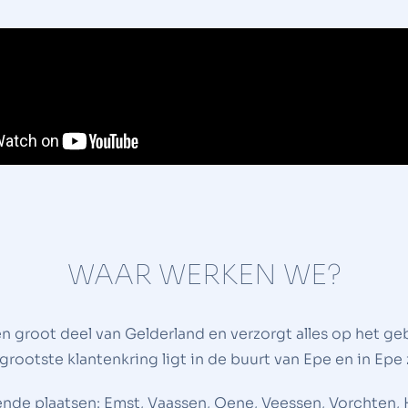
WAAR WERKEN WE?
en groot deel van Gelderland en verzorgt alles op het g
grootste klantenkring ligt in de buurt van Epe en in Epe z
ende plaatsen: Emst, Vaassen, Oene, Veessen, Vorchten,