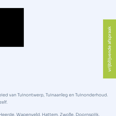
vrijblijvende afspraak
ebied van Tuinontwerp, Tuinaanleg en Tuinonderhoud.
elf.
 Heerde, Wapenveld, Hattem, Zwolle, Doornspijk,