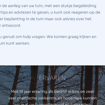
r de aanleg van uw tuin, met een stukje begeleiding
tips en adviezen te geven, u kunt ook reageren op de
er beplanting in de tuin maar ook advies over het
er antwoord.
t u gerust om hulp vragen. We komen graag kijken en
uin kunt werken.
ERVAREN
Met 18 jaar ervaring als bedrijf in Epe en zeer
veel praktische vakkennis als hoveniers kunnen
wij in al uw tuinonderhoud en tuinaanleg