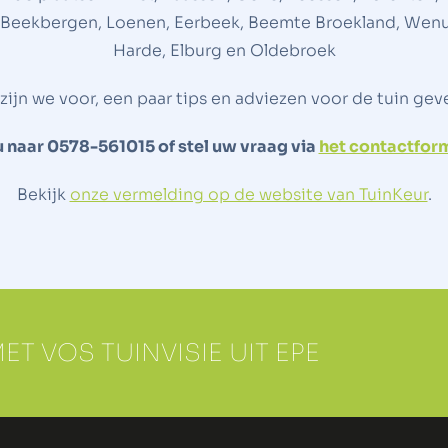
 Beekbergen, Loenen, Eerbeek, Beemte Broekland, Wenum ,
Harde, Elburg en Oldebroek
 zijn we voor, een paar tips en adviezen voor de tuin ge
u naar 0578-561015 of stel uw vraag via
het contactform
Bekijk
onze vermelding op de website van TuinKeur
.
 VOS TUINVISIE UIT EPE