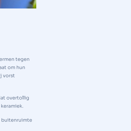
chermen tegen
gaat om hun
j vorst
t overtollig
 keramiek.
e buitenruimte