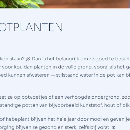
POTPLANTEN
alkon staan? 🌿 Dan is het belangrijk om ze goed te bes
voor kou dan planten in de volle grond, vooral als het 
ed kunnen afwateren — stilstaand water in de pot kan bi
zet ze op potvoetjes of een verhoogde ondergrond, zoda
stendige potten van bijvoorbeeld kunststof, hout of dik
of hebeplant blijven het hele jaar door mooi en geven j
rging blijven ze gezond en sterk, zelfs bij vorst. ❄️