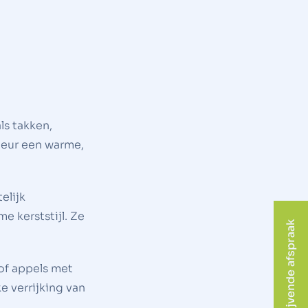
ls takken,
ieur een warme,
elijk
e kerststijl. Ze
vrijblijvende afspraak
 of appels met
e verrijking van