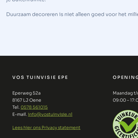
Duurzaam decoreren is niet alleen goed voor het milie
VOS TUINVISIE EPE
OPENIN
Eperweg 52a
Maandag t/
8167 LJ Oene
09:00 – 17:
Tel.
0578 561015
E-mail.
info@vostuinvisie.nl
Lees hier ons Privacy statement