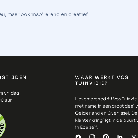
u, maar ook inspirerend en creatief.
GSTIJDEN
WAAR WERKT VOS
TUINVISIE?
m vrijdag
Hoveniersbedrijf Vos Tuinvis
00 uur
met name in een groot deel 
Gelderland en Overijssel. De
klantenkring ligt in de buurt
in Epe zelf.