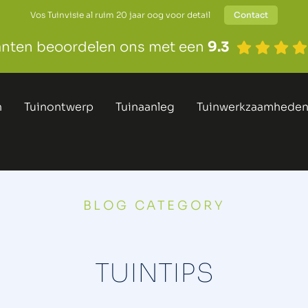
Vos Tuinvisie al ruim 20 jaar oog voor detail
Contact
anten beoordelen ons met een
9.3
n
Tuinontwerp
Tuinaanleg
Tuinwerkzaamhede
BLOG CATEGORY
TUINTIPS