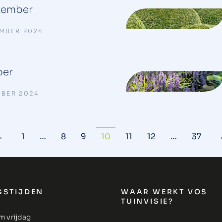
tember
EMBER 2024
ber
MBER 2024
←
1
…
8
9
10
11
12
…
37
GSTIJDEN
WAAR WERKT VOS
TUINVISIE?
m vrijdag