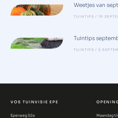
Weetjes van sep
TUINTIPS
19 SEPT
Tuintips septem
TUINTIPS
5 SEPTE
VOS TUINVISIE EPE
OPENIN
Eperweg 52a
Maandag t/